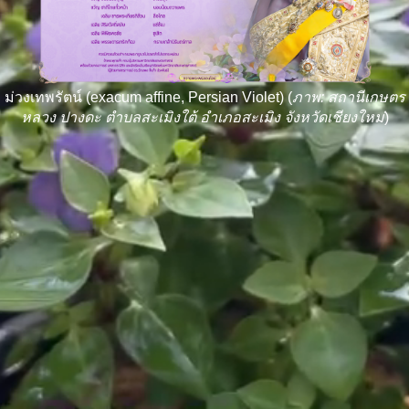
ม่วงเทพรัตน์ (exacum affine, Persian Violet) (
ภาพ: สถานีเกษตร
หลวง ปางดะ ตำบลสะเมิงใต้ อำเภอสะเมิง จังหวัดเชียงใหม่
)