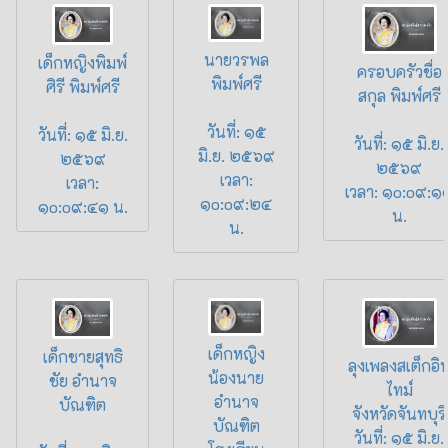
นายวรพล
เด็กหญิงพิมพ์
ครอบครัวชื่อ
พิมพ์ศรี
ศิรี พิมพ์ศรี
สกุล พิมพ์ศรี
วันที่: ๑๕
วันที่: ๑๕ มิ.ย.
วันที่: ๑๕ มิ.ย.
มิ.ย. ๒๕๖๙
๒๕๖๙
๒๕๖๙
เวลา:
เวลา:
เวลา: ๑o:o๙:๑
๑o:o๙:๒๔
๑o:o๙:๔๑ น.
น.
น.
เด็กหญิง
เด็กชายสุทธิ
ลุงเพลงสเต็กอิ
น้องนาย
ชัย อำนาจ
ไทม์
อำนาจ
บัณฑิต
จังหวัดจันทบุรี
บัณฑิต
วันที่: ๑๕ มิ.ย.