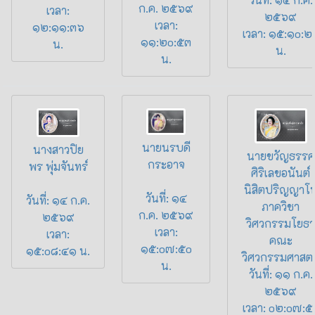
ก.ค. ๒๕๖๙
เวลา:
๒๕๖๙
เวลา:
๑๒:๑๑:๓๖
เวลา: ๑๕:๑o:๒
๑๑:๒o:๕๓
น.
น.
น.
นายนรบดี
นางสาวปิย
นายขวัญธรรศ
กระอาจ
พร พุ่มจันทร์
ศิริเลขอนันต์
นิสิตปริญญาโ
วันที่: ๑๔
วันที่: ๑๔ ก.ค.
ภาควิชา
ก.ค. ๒๕๖๙
๒๕๖๙
วิศวกรรมโยธา
เวลา:
เวลา:
คณะ
๑๕:o๗:๕o
๑๕:o๘:๔๑ น.
วิศวกรรมศาสตร
น.
วันที่: ๑๑ ก.ค.
๒๕๖๙
เวลา: o๒:o๗:๕