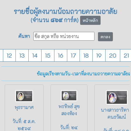
รายชื่อผู้ลงนามน้อมถวายความอาลัย
(จำนวน
๘๖๙
การ์ด)
หน้าหลัก
ค้นหา
ตกลง
12
13
14
15
16
17
18
19
20
21
ข้อมูลเรียงตามวัน-เวลาที่ลงนามถวายความอาลัยล่
พรทิพย์ สุข
พุธรามาศ
นางสาวธาริตา ส
สองห้อง
คนธวัฒน์
วันที่: ๕ ส.ค.
วันที่: ๒๔
๒๕๖๙
วันที่: ๑๔ ก.ค.