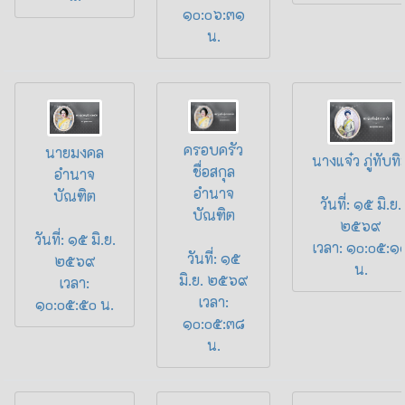
๑o:o๖:๓๑
น.
ครอบครัว
นายมงคล
นางแจ๋ว ภู่ทับทิ
ชื่อสกุล
อำนาจ
อำนาจ
บัณฑิต
วันที่: ๑๕ มิ.ย.
บัณฑิต
๒๕๖๙
วันที่: ๑๕ มิ.ย.
เวลา: ๑o:o๕:๑
วันที่: ๑๕
๒๕๖๙
น.
มิ.ย. ๒๕๖๙
เวลา:
เวลา:
๑o:o๕:๕o น.
๑o:o๕:๓๘
น.