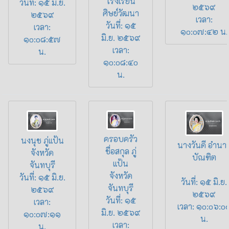
โรงเรียน
วันที่: ๑๕ มิ.ย.
๒๕๖๙
ศิษย์วัฒนา
๒๕๖๙
เวลา:
วันที่: ๑๕
เวลา:
๑o:o๗:๔๒ น.
มิ.ย. ๒๕๖๙
๑o:o๘:๕๗
เวลา:
น.
๑o:o๘:๔o
น.
ครอบครัว
นงนุช ภู่แป้น
นางวันดี อำนา
ชื่อสกุล ภู่
จังหวัด
บัณฑิต
แป้น
จันทบุรี
จังหวัด
วันที่: ๑๕ มิ.ย.
วันที่: ๑๕ มิ.ย.
จันทบุรี
๒๕๖๙
๒๕๖๙
วันที่: ๑๕
เวลา:
เวลา: ๑o:o๖:o
มิ.ย. ๒๕๖๙
๑o:o๗:๑๑
น.
เวลา:
น.